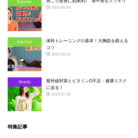
肩こり改善に効果的♪ 肩甲骨をスッキリ
Exercise
2024.08.09
体幹トレーニングの基本！大胸筋を鍛える
Exercise
コツ
2024.08.02
紫外線対策とビタミンD不足：健康リスク
Beauty
に迫る！
2024.07.30
特集記事