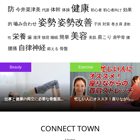
健康
防
体幹
今井菜津美
効果
体操
代謝
初心者
初心者向け
姿勢
姿勢改善
嚙み合わせ
的
子供
対策
巻き肩
柔軟
美容
栄養
簡単
歯
肩こり
肩甲骨
瀧澤
猫背
睡眠
美肌
腰
性
自律神経
腰痛
骨盤
鍛える
Beauty
Exercise
仕事と健康の両立に必要な骨盤底...
忙しい人にオススメ！座りながら...
CONNECT TOWN