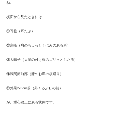
ね。
横面から見たときには、
①耳垂（耳たぶ）
②肩峰（肩のちょっとくぼみのある所）
③大転子（太腿の付け根のゴリっとした所）
④膝関節前部（膝のお皿の横辺り）
⑤外果2-3cm前（外くるぶしの前）
が、重心線上にある状態です。