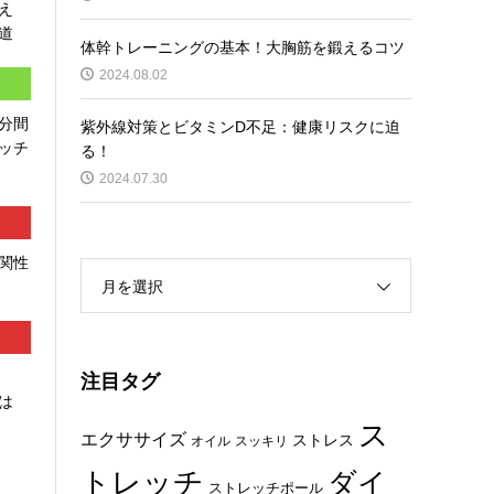
え
道
体幹トレーニングの基本！大胸筋を鍛えるコツ
2024.08.02
分間
紫外線対策とビタミンD不足：健康リスクに迫
ッチ
る！
2024.07.30
関性
月を選択
注目タグ
は
ス
エクササイズ
ストレス
オイル
スッキリ
トレッチ
ダイ
ストレッチポール