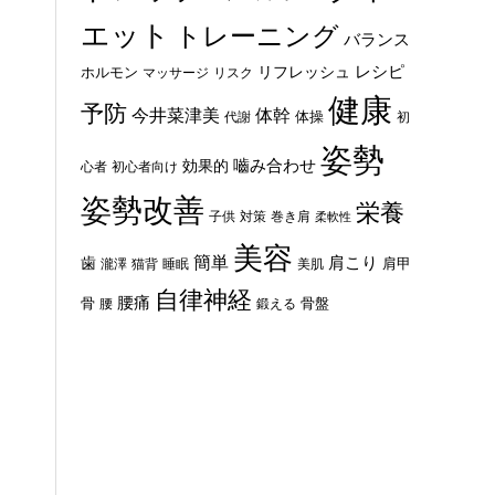
エット
トレーニング
バランス
レシピ
リフレッシュ
ホルモン
マッサージ
リスク
健康
予防
体幹
今井菜津美
体操
代謝
初
姿勢
嚙み合わせ
効果的
心者
初心者向け
姿勢改善
栄養
子供
対策
巻き肩
柔軟性
美容
簡単
歯
肩こり
肩甲
瀧澤
猫背
睡眠
美肌
自律神経
腰痛
骨
骨盤
腰
鍛える