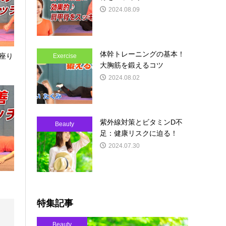
2024.08.09
体幹トレーニングの基本！
座り
Exercise
大胸筋を鍛えるコツ
2024.08.02
紫外線対策とビタミンD不
Beauty
足：健康リスクに迫る！
2024.07.30
特集記事
Beauty