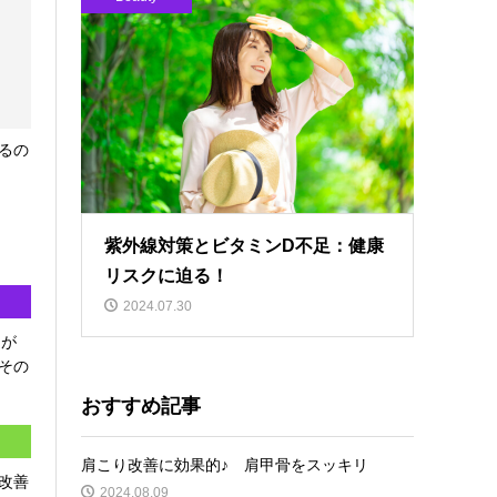
るの
紫外線対策とビタミンD不足：健康
リスクに迫る！
2024.07.30
トが
その
おすすめ記事
肩こり改善に効果的♪ 肩甲骨をスッキリ
改善
2024.08.09