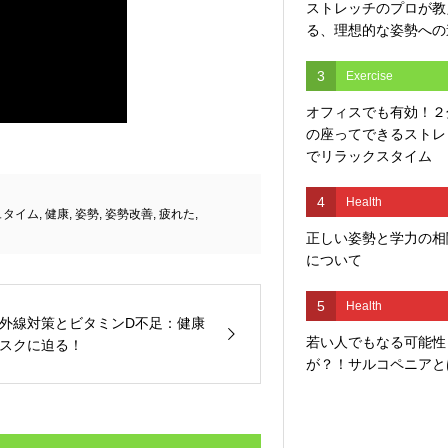
ストレッチのプロが教
る、理想的な姿勢への
3
Exercise
オフィスでも有効！２
の座ってできるストレ
でリラックスタイム
4
Health
ュタイム
,
健康
,
姿勢
,
姿勢改善
,
疲れた
,
正しい姿勢と学力の相
について
5
Health
外線対策とビタミンD不足：健康
若い人でもなる可能性
スクに迫る！
が？！サルコペニアと