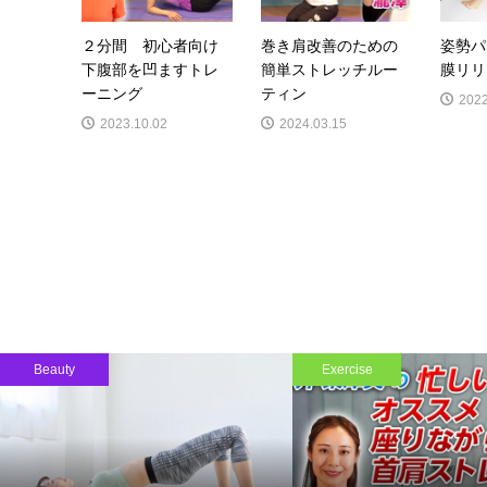
２分間 初心者向け
巻き肩改善のための
姿勢パ
下腹部を凹ますトレ
簡単ストレッチルー
膜リリ
ーニング
ティン
2022
2023.10.02
2024.03.15
Beauty
Exercise