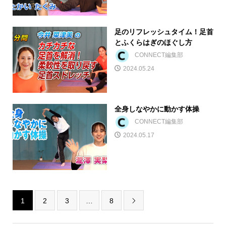
足のリフレッシュタイム！足首
とふくらはぎのほぐし方
CONNECT編集部
2024.05.24
全身しなやかに動かす体操
CONNECT編集部
2024.05.17
1
2
3
…
8
