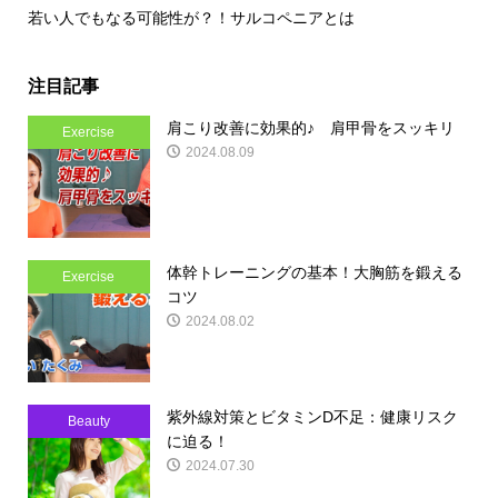
若い人でもなる可能性が？！サルコペニアとは
注目記事
肩こり改善に効果的♪ 肩甲骨をスッキリ
Exercise
2024.08.09
体幹トレーニングの基本！大胸筋を鍛える
Exercise
コツ
2024.08.02
紫外線対策とビタミンD不足：健康リスク
Beauty
に迫る！
2024.07.30