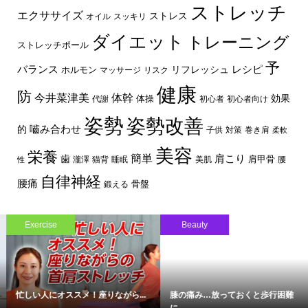
ストレッチ
エクササイズ
ストレス
オイル
スッキリ
ダイエット
トレーニング
ストレッチポール
予
レシピ
バランス
リフレッシュ
ホルモン
マッサージ
リスク
健康
防
体幹
今井菜津美
効果
体操
代謝
初心者
初心者向け
姿勢
姿勢改善
嚙み合わせ
的
子供
対策
巻き肩
柔軟
美容
栄養
簡単
歯
肩こり
肩甲骨
瀧澤
猫背
睡眠
美肌
腰
性
自律神経
腰痛
骨盤
鍛える
Beauty
Beauty
.
膝の痛み…放っておくと歩行困難
スマートフォン依存が引き起こす..