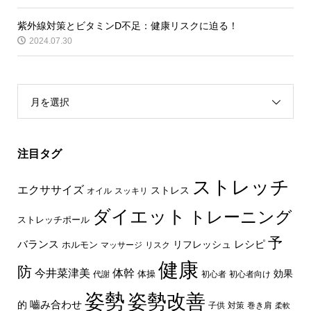
紫外線対策とビタミンD不足：健康リスクに迫る！
2024.07.30
月を選択
注目タグ
ストレッチ
エクササイズ
ストレス
オイル
スッキリ
ダイエット
トレーニング
ストレッチポール
予
レシピ
バランス
リフレッシュ
ホルモン
マッサージ
リスク
健康
防
体幹
今井菜津美
効果
体操
代謝
初心者
初心者向け
姿勢
姿勢改善
嚙み合わせ
的
子供
対策
巻き肩
柔軟