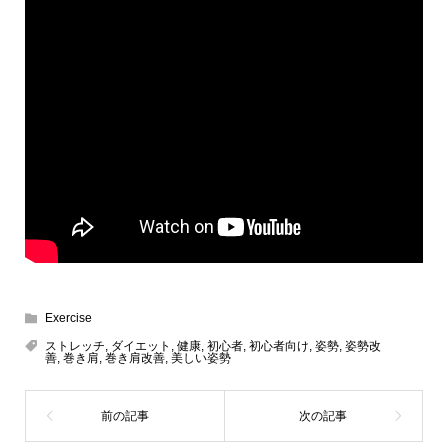
Exercise
ストレッチ
,
ダイエット
,
健康
,
初心者
,
初心者向け
,
姿勢
,
姿勢改
善
,
巻き肩
,
巻き肩改善
,
美しい姿勢