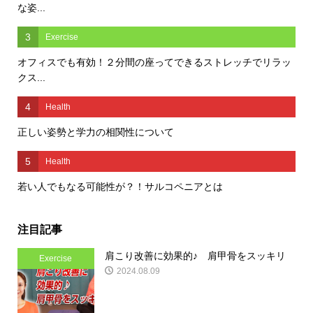
な姿...
3
Exercise
オフィスでも有効！２分間の座ってできるストレッチでリラッ
クス...
4
Health
正しい姿勢と学力の相関性について
5
Health
若い人でもなる可能性が？！サルコペニアとは
注目記事
肩こり改善に効果的♪ 肩甲骨をスッキリ
Exercise
2024.08.09