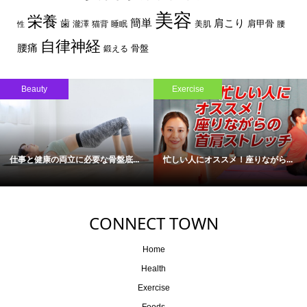
美容
栄養
簡単
歯
肩こり
肩甲骨
瀧澤
猫背
睡眠
美肌
腰
性
自律神経
腰痛
骨盤
鍛える
Beauty
Exercise
仕事と健康の両立に必要な骨盤底...
忙しい人にオススメ！座りながら...
CONNECT TOWN
Home
Health
Exercise
Foods