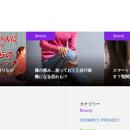
Beauty
Beauty
座りなが
膝の痛み…放っておくと歩行困
スマート
難になる恐れも!?
す？顎関
カテゴリー
Beauty
CONNECT PROJECT
Exercise