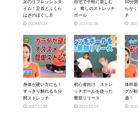
足のリフレッシュタ
自宅で手軽に楽しむ
10分
イム！足首とふくら
♪ 癒しのストレッチ
らかく
はぎのほぐし方
ポール
チ
2024.05.24
2024.01.26
2023
身体が硬い方にも！
初心者向け ストレ
体幹基
すっきり解れる５分
ッチポールを使った
グが初
間ストレッチ
臀部リリース
適！
2022.11.05
2023.10.23
2023