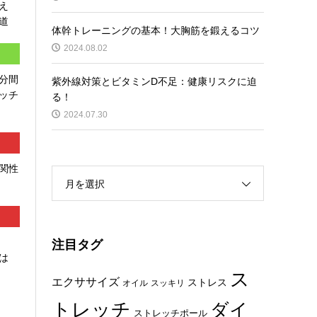
え
道
体幹トレーニングの基本！大胸筋を鍛えるコツ
2024.08.02
分間
紫外線対策とビタミンD不足：健康リスクに迫
ッチ
る！
2024.07.30
関性
月を選択
注目タグ
は
ス
エクササイズ
ストレス
オイル
スッキリ
トレッチ
ダイ
ストレッチポール