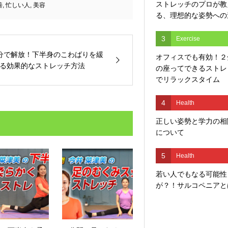
ストレッチのプロが教
善
,
忙しい人
,
美容
る、理想的な姿勢への
3
Exercise
分で解放！下半身のこわばりを緩
オフィスでも有効！２
る効果的なストレッチ方法
の座ってできるストレ
でリラックスタイム
4
Health
正しい姿勢と学力の相
について
5
Health
若い人でもなる可能性
が？！サルコペニアと