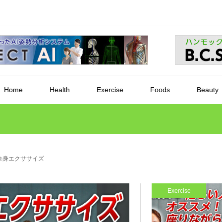
Home
Health
Exercise
Foods
Beauty
全身エクササイズ
Exercise