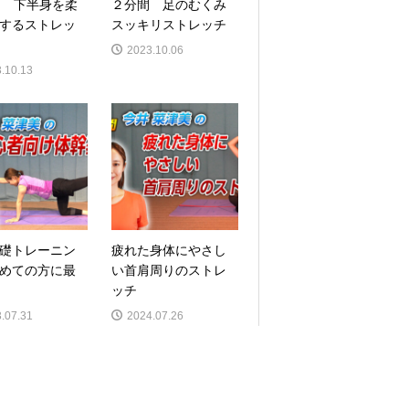
間 下半身を柔
２分間 足のむくみ
するストレッ
スッキリストレッチ
2023.10.06
.10.13
礎トレーニン
疲れた身体にやさし
めての方に最
い首肩周りのストレ
ッチ
.07.31
2024.07.26