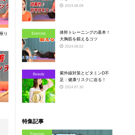
2024.08.09
体幹トレーニングの基本！
座り
Exercise
大胸筋を鍛えるコツ
2024.08.02
紫外線対策とビタミンD不
Beauty
足：健康リスクに迫る！
2024.07.30
特集記事
Exercise