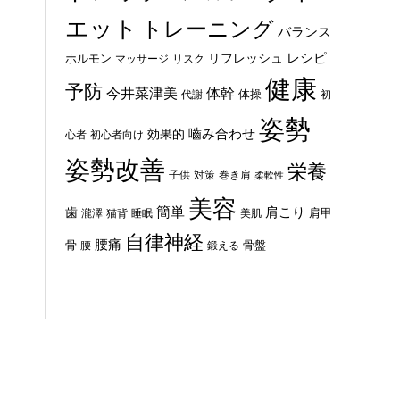
エット
トレーニング
バランス
レシピ
リフレッシュ
ホルモン
マッサージ
リスク
健康
予防
体幹
今井菜津美
体操
代謝
初
姿勢
嚙み合わせ
効果的
心者
初心者向け
姿勢改善
栄養
子供
対策
巻き肩
柔軟性
美容
簡単
歯
肩こり
肩甲
瀧澤
猫背
睡眠
美肌
自律神経
腰痛
骨
骨盤
腰
鍛える