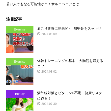
若い人でもなる可能性が？！サルコペニアとは
注目記事
肩こり改善に効果的♪ 肩甲骨をスッキリ
Exercise
2024.08.09
体幹トレーニングの基本！大胸筋を鍛える
Exercise
コツ
2024.08.02
紫外線対策とビタミンD不足：健康リスク
Beauty
に迫る！
2024.07.30