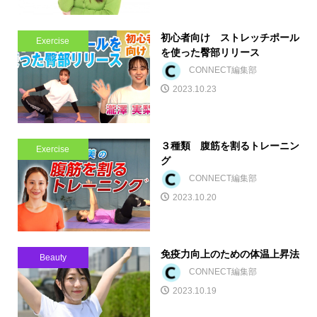
初心者向け ストレッチポール
Exercise
を使った臀部リリース
CONNECT編集部
2023.10.23
３種類 腹筋を割るトレーニン
Exercise
グ
CONNECT編集部
2023.10.20
免疫力向上のための体温上昇法
Beauty
CONNECT編集部
2023.10.19