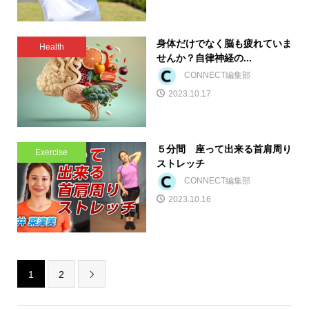
身体だけでなく脳も疲れていま
Health
せんか？自律神経の...
CONNECT編集部
2023.10.17
５分間 座って出来る首肩周り
Exercise
ストレッチ
CONNECT編集部
2023.10.16
1
2
