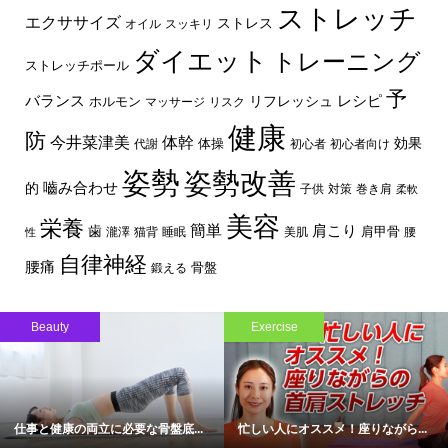
ストレッチ
エクササイズ
ストレス
オイル
スッキリ
ダイエット
トレーニング
ストレッチポール
予
レシピ
バランス
リフレッシュ
ホルモン
マッサージ
リスク
健康
防
体幹
今井菜津美
効果
体操
代謝
初心者
初心者向け
姿勢
姿勢改善
嚙み合わせ
的
子供
対策
巻き肩
柔軟
美容
栄養
簡単
歯
肩こり
肩甲骨
瀧澤
猫背
睡眠
美肌
腰
性
自律神経
腰痛
骨盤
鍛える
Beauty
Exercise
仕事と健康の両立に必要な骨盤底...
忙しい人にオススメ！座りながら...