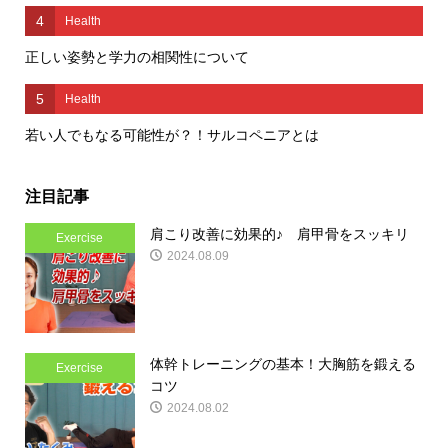
4
Health
正しい姿勢と学力の相関性について
5
Health
若い人でもなる可能性が？！サルコペニアとは
注目記事
肩こり改善に効果的♪ 肩甲骨をスッキリ
Exercise
2024.08.09
体幹トレーニングの基本！大胸筋を鍛える
Exercise
コツ
2024.08.02