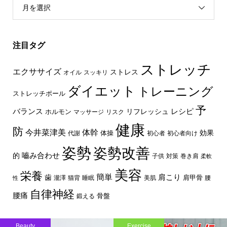
月を選択
注目タグ
ストレッチ
エクササイズ
ストレス
オイル
スッキリ
ダイエット
トレーニング
ストレッチポール
予
レシピ
バランス
リフレッシュ
ホルモン
マッサージ
リスク
健康
防
体幹
今井菜津美
効果
体操
代謝
初心者
初心者向け
姿勢
姿勢改善
嚙み合わせ
的
子供
対策
巻き肩
柔軟
美容
栄養
簡単
歯
肩こり
肩甲骨
瀧澤
猫背
睡眠
美肌
腰
性
自律神経
腰痛
骨盤
鍛える
Beauty
Exercise