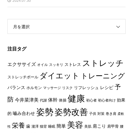
2024.07.30
月を選択
注目タグ
ストレッチ
エクササイズ
ストレス
オイル
スッキリ
ダイエット
トレーニング
ストレッチポール
予
レシピ
バランス
リフレッシュ
ホルモン
マッサージ
リスク
健康
防
体幹
今井菜津美
効果
体操
代謝
初心者
初心者向け
姿勢
姿勢改善
嚙み合わせ
的
子供
対策
巻き肩
柔軟
美容
栄養
簡単
歯
肩こり
肩甲骨
瀧澤
猫背
睡眠
美肌
腰
性