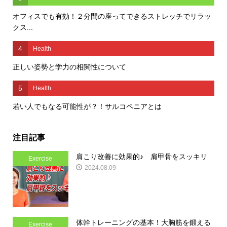
オフィスでも有効！２分間の座ってできるストレッチでリラッ
クス...
4
Health
正しい姿勢と学力の相関性について
5
Health
若い人でもなる可能性が？！サルコペニアとは
注目記事
肩こり改善に効果的♪ 肩甲骨をスッキリ
Exercise
2024.08.09
体幹トレーニングの基本！大胸筋を鍛える
Exercise