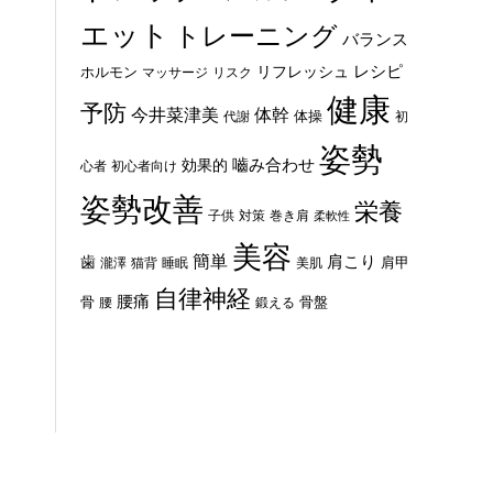
エット
トレーニング
バランス
レシピ
リフレッシュ
ホルモン
マッサージ
リスク
健康
予防
体幹
今井菜津美
体操
代謝
初
姿勢
嚙み合わせ
効果的
心者
初心者向け
姿勢改善
栄養
子供
対策
巻き肩
柔軟性
美容
簡単
歯
肩こり
肩甲
瀧澤
猫背
睡眠
美肌
自律神経
腰痛
骨
骨盤
腰
鍛える