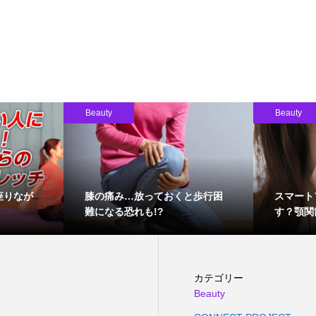
Beauty
Beauty
座りなが
膝の痛み…放っておくと歩行困
スマート
難になる恐れも!?
す？顎関
カテゴリー
Beauty