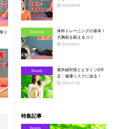
2024.08.09
体幹トレーニングの基本！
座り
Exercise
大胸筋を鍛えるコツ
2024.08.02
紫外線対策とビタミンD不
Beauty
足：健康リスクに迫る！
2024.07.30
特集記事
Beauty