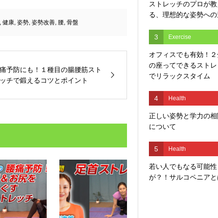
ストレッチのプロが教
る、理想的な姿勢への
,
健康
,
姿勢
,
姿勢改善
,
腰
,
骨盤
3
Exercise
オフィスでも有効！２
の座ってできるストレ
痛予防にも！１種目の腸腰筋スト
でリラックスタイム
ッチで鍛えるコツとポイント
4
Health
正しい姿勢と学力の相
について
5
Health
若い人でもなる可能性
が？！サルコペニアと