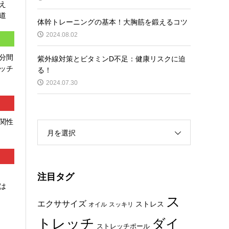
え
道
体幹トレーニングの基本！大胸筋を鍛えるコツ
2024.08.02
分間
紫外線対策とビタミンD不足：健康リスクに迫
ッチ
る！
2024.07.30
関性
月を選択
注目タグ
は
ス
エクササイズ
ストレス
オイル
スッキリ
トレッチ
ダイ
ストレッチポール