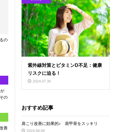
るの
紫外線対策とビタミンD不足：健康
リスクに迫る！
2024.07.30
トが
その
おすすめ記事
肩こり改善に効果的♪ 肩甲骨をスッキリ
改善
2024.08.09