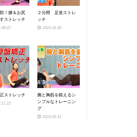
防！腰＆お尻
２分間 足首ストレ
すストレッチ
ッチ
.06.07
2023.10.30
正ストレッチ
腕と胸筋を鍛えるシ
ンプルなトレーニン
.11.22
グ
2024.05.31