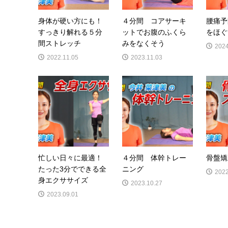
身体が硬い方にも！
４分間 コアサーキ
腰痛予
すっきり解れる５分
ットでお腹のふくら
をほぐ
間ストレッチ
みをなくそう
2024
2022.11.05
2023.11.03
忙しい日々に最適！
４分間 体幹トレー
骨盤矯
たった3分でできる全
ニング
2022
身エクササイズ
2023.10.27
2023.09.01