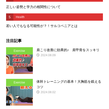
正しい姿勢と学力の相関性について
5
Health
若い人でもなる可能性が？！サルコペニアとは
注目記事
肩こり改善に効果的♪ 肩甲骨をスッキリ
Exercise
2024.08.09
体幹トレーニングの基本！大胸筋を鍛える
Exercise
コツ
2024.08.02