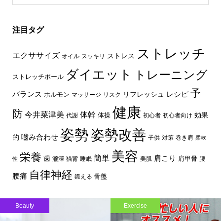
注目タグ
ストレッチ
エクササイズ
ストレス
オイル
スッキリ
ダイエット
トレーニング
ストレッチポール
予
レシピ
バランス
リフレッシュ
ホルモン
マッサージ
リスク
健康
防
体幹
今井菜津美
効果
体操
代謝
初心者
初心者向け
姿勢
姿勢改善
嚙み合わせ
的
子供
対策
巻き肩
柔軟
美容
栄養
簡単
歯
肩こり
肩甲骨
瀧澤
猫背
睡眠
美肌
腰
性
自律神経
腰痛
骨盤
鍛える
Beauty
Exercise