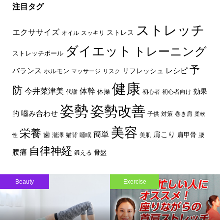
注目タグ
ストレッチ
エクササイズ
ストレス
オイル
スッキリ
ダイエット
トレーニング
ストレッチポール
予
レシピ
バランス
リフレッシュ
ホルモン
マッサージ
リスク
健康
防
体幹
今井菜津美
効果
体操
代謝
初心者
初心者向け
姿勢
姿勢改善
嚙み合わせ
的
子供
対策
巻き肩
柔軟
美容
栄養
簡単
歯
肩こり
肩甲骨
瀧澤
猫背
睡眠
美肌
腰
性
自律神経
腰痛
骨盤
鍛える
Beauty
Exercise