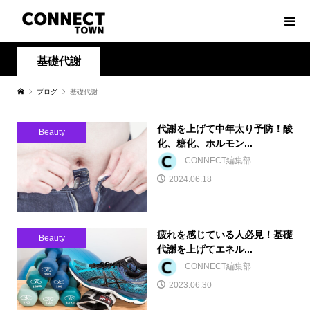
基礎代謝
ブログ
基礎代謝
代謝を上げて中年太り予防！酸
Beauty
化、糖化、ホルモン...
CONNECT編集部
2024.06.18
疲れを感じている人必見！基礎
Beauty
代謝を上げてエネル...
CONNECT編集部
2023.06.30