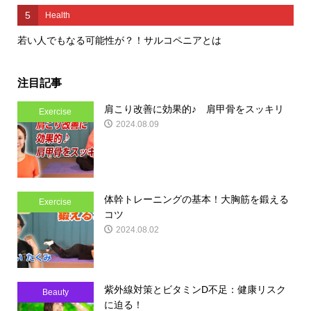
5
Health
若い人でもなる可能性が？！サルコペニアとは
注目記事
肩こり改善に効果的♪ 肩甲骨をスッキリ
Exercise
2024.08.09
体幹トレーニングの基本！大胸筋を鍛える
Exercise
コツ
2024.08.02
紫外線対策とビタミンD不足：健康リスク
Beauty
に迫る！