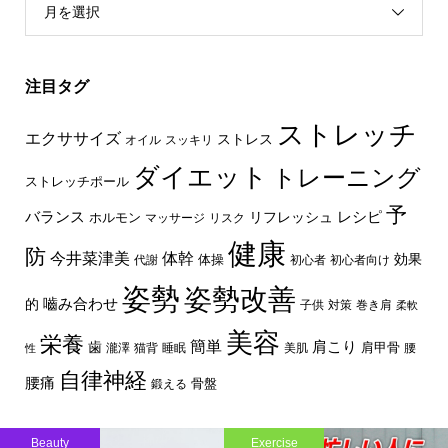
月を選択
注目タグ
ストレッチ
エクササイズ
ストレス
オイル
スッキリ
ダイエット
トレーニング
ストレッチポール
予
レシピ
バランス
リフレッシュ
ホルモン
マッサージ
リスク
健康
防
体幹
今井菜津美
効果
体操
代謝
初心者
初心者向け
姿勢
姿勢改善
嚙み合わせ
的
子供
対策
巻き肩
柔軟
美容
栄養
簡単
歯
肩こり
肩甲骨
瀧澤
猫背
睡眠
美肌
腰
性
自律神経
腰痛
骨盤
鍛える
Beauty
Exercise