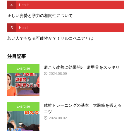
4
Health
正しい姿勢と学力の相関性について
5
Health
若い人でもなる可能性が？！サルコペニアとは
注目記事
肩こり改善に効果的♪ 肩甲骨をスッキリ
Exercise
2024.08.09
体幹トレーニングの基本！大胸筋を鍛える
Exercise
コツ
2024.08.02