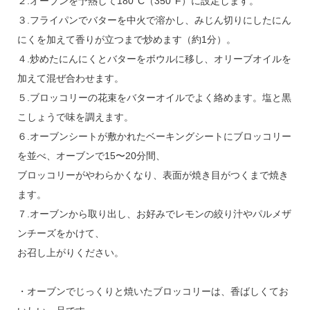
２.オーブンを予熱して180°C（350°F）に設定します。
３.フライパンでバターを中火で溶かし、みじん切りにしたにん
にくを加えて香りが立つまで炒めます（約1分）。
４.炒めたにんにくとバターをボウルに移し、オリーブオイルを
加えて混ぜ合わせます。
５.ブロッコリーの花束をバターオイルでよく絡めます。塩と黒
こしょうで味を調えます。
６.オーブンシートが敷かれたベーキングシートにブロッコリー
を並べ、オーブンで15〜20分間、
ブロッコリーがやわらかくなり、表面が焼き目がつくまで焼き
ます。
７.オーブンから取り出し、お好みでレモンの絞り汁やパルメザ
ンチーズをかけて、
お召し上がりください。
・オーブンでじっくりと焼いたブロッコリーは、香ばしくてお