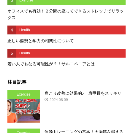
3
Exercise
オフィスでも有効！２分間の座ってできるストレッチでリラッ
クス...
4
Health
正しい姿勢と学力の相関性について
5
Health
若い人でもなる可能性が？！サルコペニアとは
注目記事
肩こり改善に効果的♪ 肩甲骨をスッキリ
Exercise
2024.08.09
体幹トレーニングの基本！大胸筋を鍛える