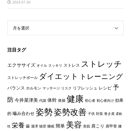
2024.07.30
月を選択
注目タグ
ストレッチ
エクササイズ
ストレス
オイル
スッキリ
ダイエット
トレーニング
ストレッチポール
予
レシピ
バランス
リフレッシュ
ホルモン
マッサージ
リスク
健康
防
体幹
今井菜津美
効果
体操
代謝
初心者
初心者向け
姿勢
姿勢改善
嚙み合わせ
的
子供
対策
巻き肩
柔軟
美容
栄養
簡単
歯
肩こり
肩甲骨
瀧澤
猫背
睡眠
美肌
腰
性