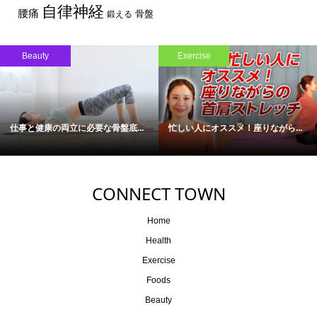
自律神経
腰痛
骨盤
鍛える
Beauty
Exercise
仕事と健康の両立に必要な骨盤底...
忙しい人にオススメ！座りながら...
CONNECT TOWN
Home
Health
Exercise
Foods
Beauty