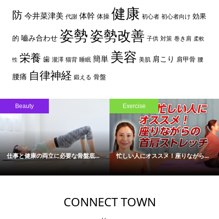
健康
防
体幹
今井菜津美
効果
体操
代謝
初心者
初心者向け
姿勢
姿勢改善
嚙み合わせ
的
子供
対策
巻き肩
柔軟
美容
栄養
簡単
歯
肩こり
肩甲骨
瀧澤
猫背
睡眠
美肌
腰
性
自律神経
腰痛
骨盤
鍛える
Beauty
Exercise
仕事と健康の両立に必要な骨盤底...
忙しい人にオススメ！座りながら...
CONNECT TOWN