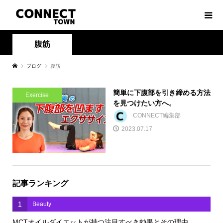
腹筋
ブログ
腹筋
簡単に下腹部を引き締める方法
Exercise
を見つけたい方へ。
CONNECT編集部
2023.07.17
記事ランキング
1
Beauty
MCTオイルダイエットが持つ注目すべき効果とその理由