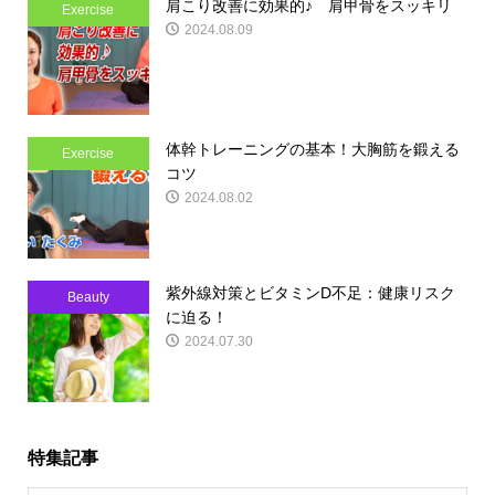
肩こり改善に効果的♪ 肩甲骨をスッキリ
Exercise
2024.08.09
体幹トレーニングの基本！大胸筋を鍛える
Exercise
コツ
2024.08.02
紫外線対策とビタミンD不足：健康リスク
Beauty
に迫る！
2024.07.30
特集記事