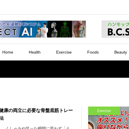
Home
Health
Exercise
Foods
Beauty
健康の両立に必要な骨盤底筋トレー
Exercise
法
ん、くしゃみや笑った瞬間に思わず「え