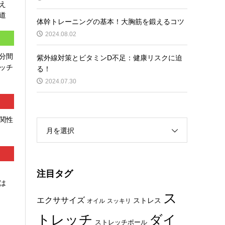
え
道
体幹トレーニングの基本！大胸筋を鍛えるコツ
2024.08.02
分間
紫外線対策とビタミンD不足：健康リスクに迫
ッチ
る！
2024.07.30
関性
月を選択
注目タグ
は
ス
エクササイズ
ストレス
オイル
スッキリ
トレッチ
ダイ
ストレッチポール