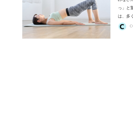
っ」と
は、多く
C