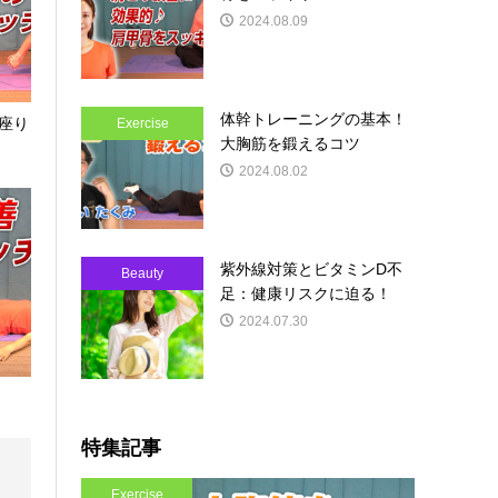
2024.08.09
体幹トレーニングの基本！
座り
Exercise
大胸筋を鍛えるコツ
2024.08.02
紫外線対策とビタミンD不
Beauty
足：健康リスクに迫る！
2024.07.30
特集記事
Exercise