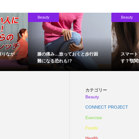
Beauty
Beauty
座りなが
膝の痛み…放っておくと歩行困
スマート
難になる恐れも!?
す？顎関
カテゴリー
Beauty
CONNECT PROJECT
Exercise
Foods
Health