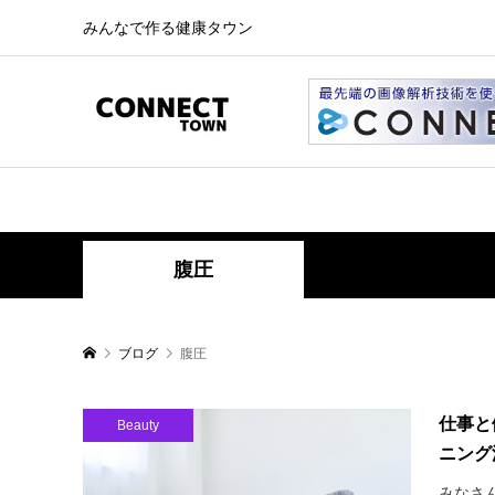
みんなで作る健康タウン
腹圧
ブログ
腹圧
仕事と
Beauty
ニング
みなさ