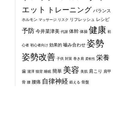
エット
トレーニング
バランス
レシピ
リフレッシュ
ホルモン
マッサージ
リスク
健康
予防
体幹
今井菜津美
体操
代謝
初
姿勢
嚙み合わせ
効果的
心者
初心者向け
姿勢改善
栄養
子供
対策
巻き肩
柔軟性
美容
簡単
歯
肩こり
肩甲
瀧澤
猫背
睡眠
美肌
自律神経
腰痛
骨
骨盤
腰
鍛える