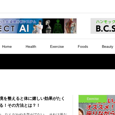
Home
Health
Exercise
Foods
Beauty
境を整えると体に嬉しい効果がたく
Exercise
る！その方法とは？！
い、なんだかやる気がでない… それは単な