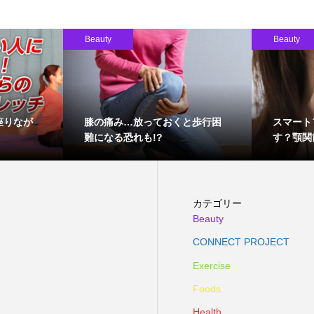
Beauty
Beauty
座りなが
膝の痛み…放っておくと歩行困
スマート
難になる恐れも!?
す？顎関
カテゴリー
Beauty
CONNECT PROJECT
Exercise
Foods
Health