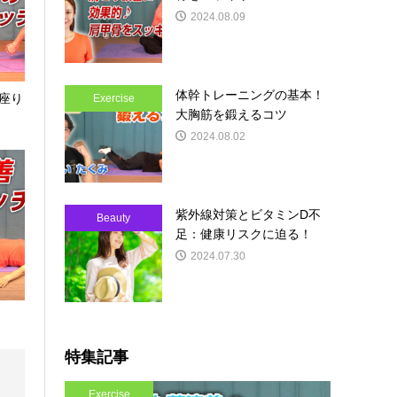
2024.08.09
体幹トレーニングの基本！
座り
Exercise
大胸筋を鍛えるコツ
2024.08.02
紫外線対策とビタミンD不
Beauty
足：健康リスクに迫る！
2024.07.30
特集記事
Exercise