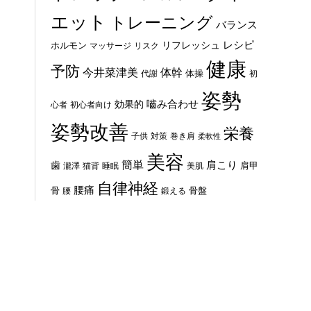
エット
トレーニング
バランス
レシピ
リフレッシュ
ホルモン
マッサージ
リスク
健康
予防
体幹
今井菜津美
体操
代謝
初
姿勢
嚙み合わせ
効果的
心者
初心者向け
姿勢改善
栄養
子供
対策
巻き肩
柔軟性
美容
簡単
歯
肩こり
肩甲
瀧澤
猫背
睡眠
美肌
自律神経
腰痛
骨
骨盤
腰
鍛える