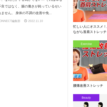
不良ではなく、腸の働きが鈍っているせい
ません。 身体の不調の改善や免...
ONNECT編集部
2022.11.10
忙しい人にオススメ！
ながら首肩ストレッチ
Exercise
腰痛改善ストレッチ
Beauty