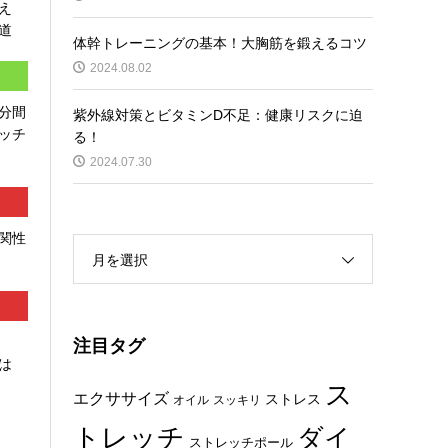
え
道
体幹トレーニングの基本！大胸筋を鍛えるコツ
2024.08.02
分間
紫外線対策とビタミンD不足：健康リスクに迫
ッチ
る！
2024.07.30
関性
月を選択
注目タグ
は
ス
エクササイズ
ストレス
オイル
スッキリ
トレッチ
ダイ
ストレッチポール