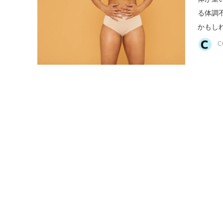
る体調
かもしれ
C