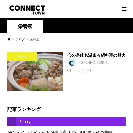
栄養素
ブログ
栄養素
心の身体も温まる鍋料理の魅力
Foods
CONNECT編集部
2022.11.09
記事ランキング
1
Beauty
MCTオイルダイエットが持つ注目すべき効果とその理由