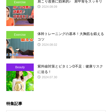
肩こり改善に効果的♪ 肩甲骨をスッキリ
Exercise
2024.08.09
体幹トレーニングの基本！大胸筋を鍛える
Exercise
コツ
2024.08.02
紫外線対策とビタミンD不足：健康リスク
Beauty
に迫る！
2024.07.30
特集記事