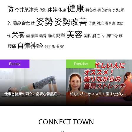
健康
防
体幹
今井菜津美
効果
体操
代謝
初心者
初心者向け
姿勢
姿勢改善
嚙み合わせ
的
子供
対策
巻き肩
柔軟
美容
栄養
簡単
歯
肩こり
肩甲骨
瀧澤
猫背
睡眠
美肌
腰
性
自律神経
腰痛
骨盤
鍛える
Beauty
Exercise
仕事と健康の両立に必要な骨盤底...
忙しい人にオススメ！座りながら...
CONNECT TOWN