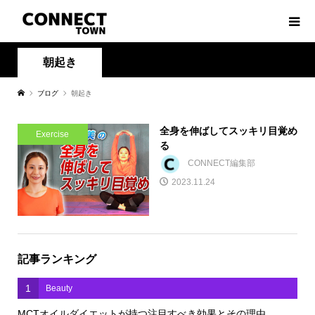
朝起き
ブログ
朝起き
全身を伸ばしてスッキリ目覚め
Exercise
る
CONNECT編集部
2023.11.24
記事ランキング
1
Beauty
MCTオイルダイエットが持つ注目すべき効果とその理由