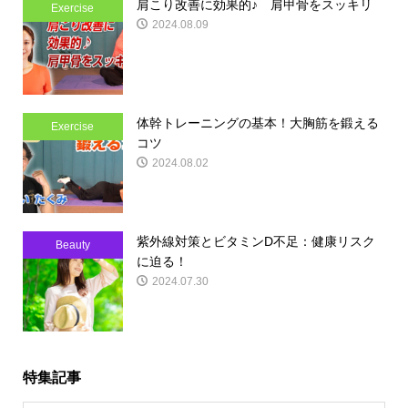
肩こり改善に効果的♪ 肩甲骨をスッキリ
Exercise
2024.08.09
体幹トレーニングの基本！大胸筋を鍛える
Exercise
コツ
2024.08.02
紫外線対策とビタミンD不足：健康リスク
Beauty
に迫る！
2024.07.30
特集記事