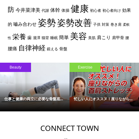
健康
防
体幹
今井菜津美
効果
体操
代謝
初心者
初心者向け
姿勢
姿勢改善
嚙み合わせ
的
子供
対策
巻き肩
柔軟
美容
栄養
簡単
歯
肩こり
肩甲骨
瀧澤
猫背
睡眠
美肌
腰
性
自律神経
腰痛
骨盤
鍛える
Beauty
Exercise
仕事と健康の両立に必要な骨盤底...
忙しい人にオススメ！座りながら...
CONNECT TOWN