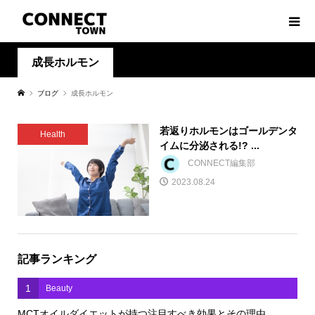
成長ホルモン
ブログ
成長ホルモン
若返りホルモンはゴールデンタ
Health
イムに分泌される!? ...
CONNECT編集部
2023.08.24
記事ランキング
1
Beauty
MCTオイルダイエットが持つ注目すべき効果とその理由