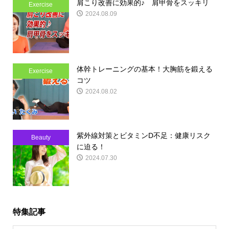
肩こり改善に効果的♪ 肩甲骨をスッキリ
Exercise
2024.08.09
体幹トレーニングの基本！大胸筋を鍛える
Exercise
コツ
2024.08.02
紫外線対策とビタミンD不足：健康リスク
Beauty
に迫る！
2024.07.30
特集記事