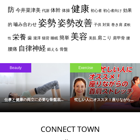
健康
防
体幹
今井菜津美
効果
体操
代謝
初心者
初心者向け
姿勢
姿勢改善
嚙み合わせ
的
子供
対策
巻き肩
柔軟
美容
栄養
簡単
歯
肩こり
肩甲骨
瀧澤
猫背
睡眠
美肌
腰
性
自律神経
腰痛
骨盤
鍛える
Beauty
Exercise
仕事と健康の両立に必要な骨盤底...
忙しい人にオススメ！座りながら...
CONNECT TOWN