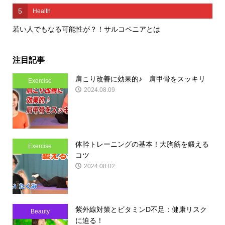
5
Health
若い人でもなる可能性が？！サルコペニアとは
注目記事
肩こり改善に効果的♪ 肩甲骨をスッキリ
Exercise
2024.08.09
体幹トレーニングの基本！大胸筋を鍛える
Exercise
コツ
2024.08.02
紫外線対策とビタミンD不足：健康リスク
Beauty
に迫る！