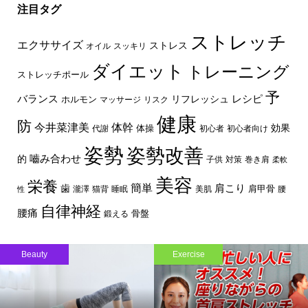
注目タグ
ストレッチ
エクササイズ
ストレス
オイル
スッキリ
ダイエット
トレーニング
ストレッチポール
予
レシピ
バランス
リフレッシュ
ホルモン
マッサージ
リスク
健康
防
体幹
今井菜津美
効果
体操
代謝
初心者
初心者向け
姿勢
姿勢改善
嚙み合わせ
的
子供
対策
巻き肩
柔軟
美容
栄養
簡単
歯
肩こり
肩甲骨
瀧澤
猫背
睡眠
美肌
腰
性
自律神経
腰痛
骨盤
鍛える
Beauty
Exercise