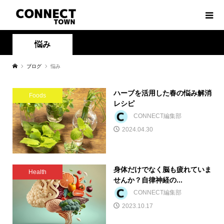
悩み
ブログ
悩み
ハーブを活用した春の悩み解消
Foods
レシピ
CONNECT編集部
2024.04.30
身体だけでなく脳も疲れていま
Health
せんか？自律神経の...
CONNECT編集部
2023.10.17