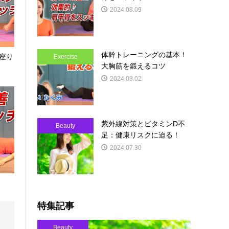
2024.08.09
体幹トレーニングの基本！
座り
Exercise
大胸筋を鍛えるコツ
2024.08.02
紫外線対策とビタミンD不
Beauty
足：健康リスクに迫る！
2024.07.30
特集記事
Beauty