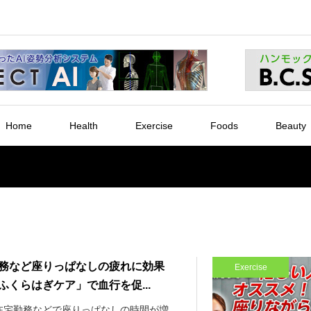
Home
Health
Exercise
Foods
Beauty
務など座りっぱなしの疲れに効果
Exercise
ふくらはぎケア」で血行を促...
在宅勤務などで座りっぱなしの時間が増