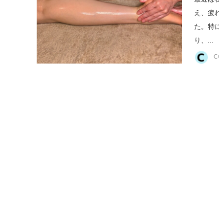
え、疲
た。特
り、...
C