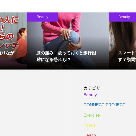
Beauty
Beauty
座りなが
膝の痛み…放っておくと歩行困
スマート
難になる恐れも!?
す？顎関
カテゴリー
Beauty
CONNECT PROJECT
Exercise
Foods
Health