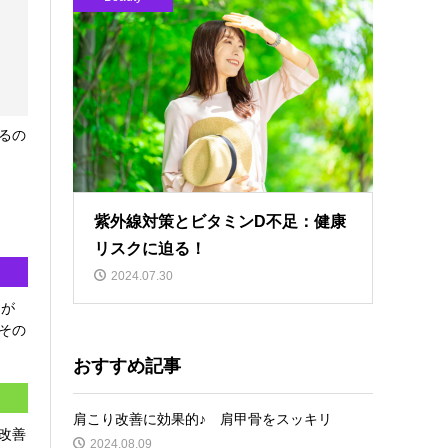
るの
紫外線対策とビタミンD不足：健康
リスクに迫る！
2024.07.30
トが
その
おすすめ記事
肩こり改善に効果的♪ 肩甲骨をスッキリ
改善
2024.08.09