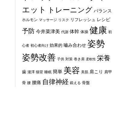
エット
トレーニング
バランス
レシピ
リフレッシュ
ホルモン
マッサージ
リスク
健康
予防
体幹
今井菜津美
体操
代謝
初
姿勢
嚙み合わせ
効果的
心者
初心者向け
姿勢改善
栄養
子供
対策
巻き肩
柔軟性
美容
簡単
歯
肩こり
肩甲
瀧澤
猫背
睡眠
美肌
自律神経
腰痛
骨
骨盤
腰
鍛える