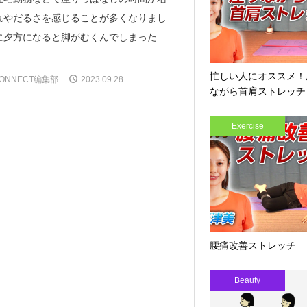
れやだるさを感じることが多くなりまし
に夕方になると脚がむくんでしまった
忙しい人にオススメ！
ONNECT編集部
2023.09.28
ながら首肩ストレッチ
Exercise
腰痛改善ストレッチ
Beauty