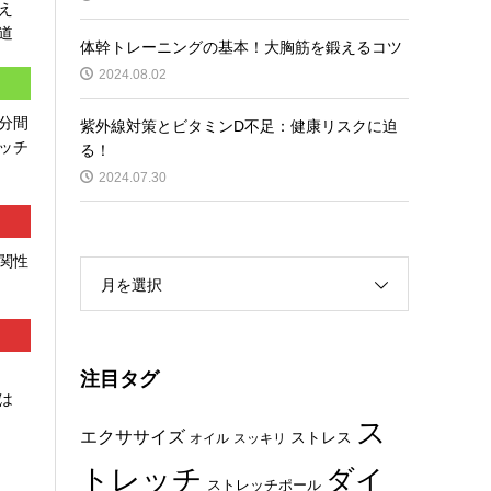
え
道
体幹トレーニングの基本！大胸筋を鍛えるコツ
2024.08.02
分間
紫外線対策とビタミンD不足：健康リスクに迫
ッチ
る！
2024.07.30
関性
月を選択
注目タグ
は
ス
エクササイズ
ストレス
オイル
スッキリ
トレッチ
ダイ
ストレッチポール