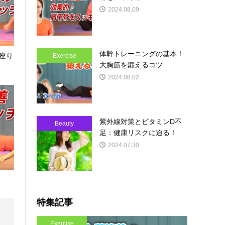
2024.08.09
体幹トレーニングの基本！
座り
Exercise
大胸筋を鍛えるコツ
2024.08.02
紫外線対策とビタミンD不
Beauty
足：健康リスクに迫る！
2024.07.30
特集記事
Exercise