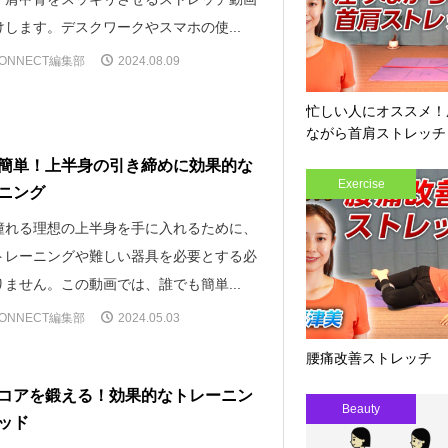
します。デスクワークやスマホの使...
ONNECT編集部
2024.08.09
忙しい人にオススメ！
ながら首肩ストレッチ
簡単！上半身の引き締めに効果的な
Exercise
ニング
憧れる理想の上半身を手に入れるために、
トレーニングや難しい器具を必要とする必
ません。この動画では、誰でも簡単...
ONNECT編集部
2024.05.03
腰痛改善ストレッチ
コアを鍛える！効果的なトレーニン
Beauty
ッド