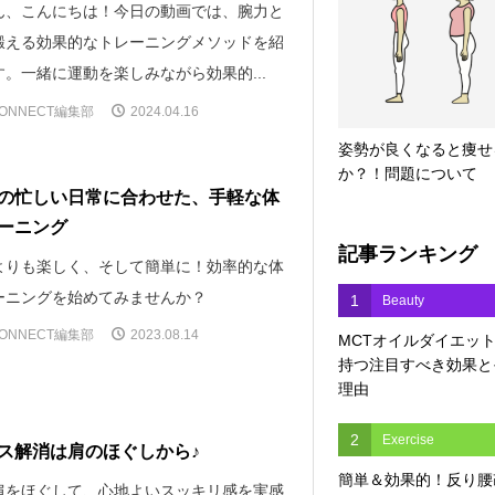
ん、こんにちは！今日の動画では、腕力と
鍛える効果的なトレーニングメソッドを紹
。一緒に運動を楽しみながら効果的...
ONNECT編集部
2024.04.16
姿勢が良くなると痩せ
か？！問題について
の忙しい日常に合わせた、手軽な体
ーニング
記事ランキング
よりも楽しく、そして簡単に！効率的な体
ーニングを始めてみませんか？
1
Beauty
ONNECT編集部
2023.08.14
MCTオイルダイエッ
持つ注目すべき効果と
理由
2
Exercise
ス解消は肩のほぐしから♪
簡単＆効果的！反り腰
肩をほぐして、心地よいスッキリ感を実感