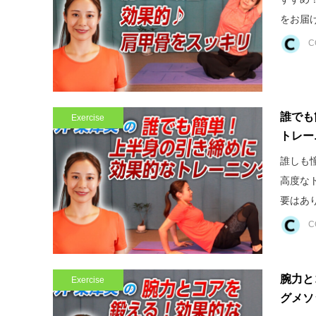
をお届け
C
誰でも
Exercise
トレー
誰しも
高度な
要はあり
C
腕力と
Exercise
グメソ