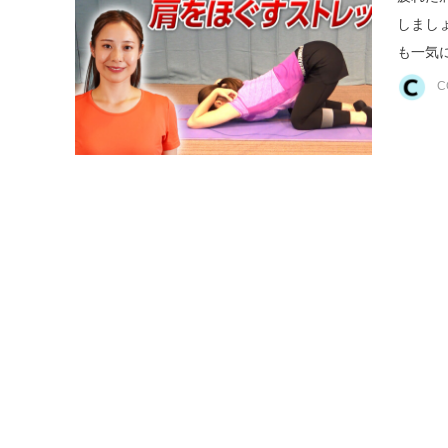
しまし
も一気
C