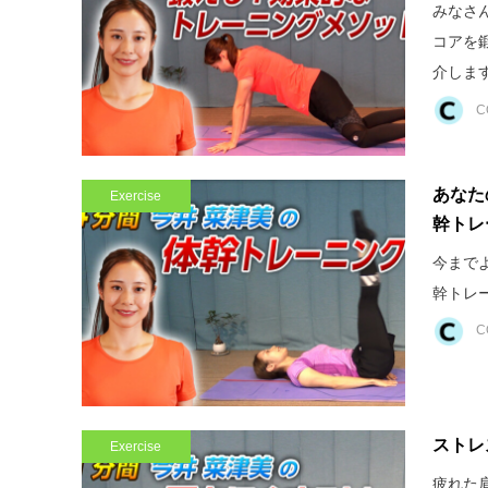
みなさ
コアを
介します
C
あなた
Exercise
幹トレ
今まで
幹トレ
C
ストレ
Exercise
疲れた