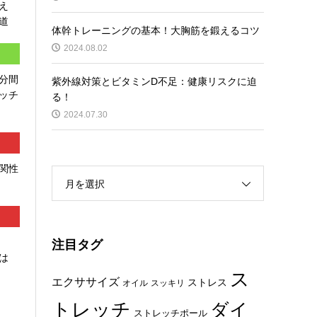
え
道
体幹トレーニングの基本！大胸筋を鍛えるコツ
2024.08.02
分間
紫外線対策とビタミンD不足：健康リスクに迫
ッチ
る！
2024.07.30
関性
月を選択
注目タグ
は
ス
エクササイズ
ストレス
オイル
スッキリ
トレッチ
ダイ
ストレッチポール