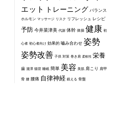
エット
トレーニング
バランス
レシピ
リフレッシュ
ホルモン
マッサージ
リスク
健康
予防
体幹
今井菜津美
体操
代謝
初
姿勢
嚙み合わせ
効果的
心者
初心者向け
姿勢改善
栄養
子供
対策
巻き肩
柔軟性
美容
簡単
歯
肩こり
肩甲
瀧澤
猫背
睡眠
美肌
自律神経
腰痛
骨
骨盤
腰
鍛える