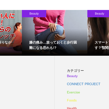
Beauty
Beauty
座りなが
膝の痛み…放っておくと歩行困
スマート
難になる恐れも!?
す？顎関
カテゴリー
Beauty
CONNECT PROJECT
Exercise
Foods
Health