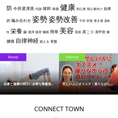
健康
防
体幹
今井菜津美
効果
体操
代謝
初心者
初心者向け
姿勢
姿勢改善
嚙み合わせ
的
子供
対策
巻き肩
柔軟
美容
栄養
簡単
歯
肩こり
肩甲骨
瀧澤
猫背
睡眠
美肌
腰
性
自律神経
腰痛
骨盤
鍛える
Beauty
Exercise
仕事と健康の両立に必要な骨盤底...
忙しい人にオススメ！座りながら...
CONNECT TOWN