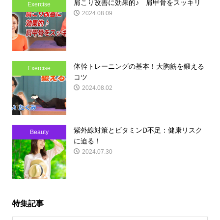
肩こり改善に効果的♪ 肩甲骨をスッキリ
Exercise
2024.08.09
体幹トレーニングの基本！大胸筋を鍛える
Exercise
コツ
2024.08.02
紫外線対策とビタミンD不足：健康リスク
Beauty
に迫る！
2024.07.30
特集記事