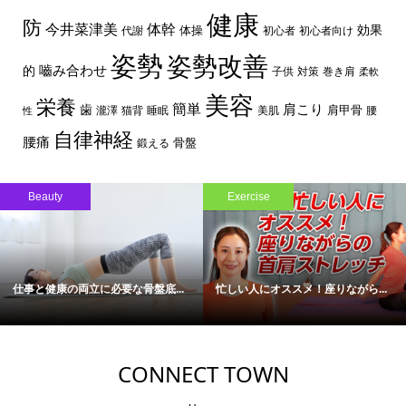
健康
防
体幹
今井菜津美
効果
体操
代謝
初心者
初心者向け
姿勢
姿勢改善
嚙み合わせ
的
子供
対策
巻き肩
柔軟
美容
栄養
簡単
歯
肩こり
肩甲骨
瀧澤
猫背
睡眠
美肌
腰
性
自律神経
腰痛
骨盤
鍛える
Beauty
Exercise
仕事と健康の両立に必要な骨盤底...
忙しい人にオススメ！座りながら...
CONNECT TOWN