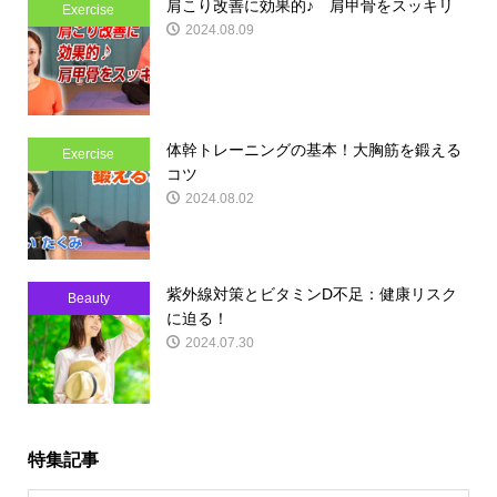
肩こり改善に効果的♪ 肩甲骨をスッキリ
Exercise
2024.08.09
体幹トレーニングの基本！大胸筋を鍛える
Exercise
コツ
2024.08.02
紫外線対策とビタミンD不足：健康リスク
Beauty
に迫る！
2024.07.30
特集記事