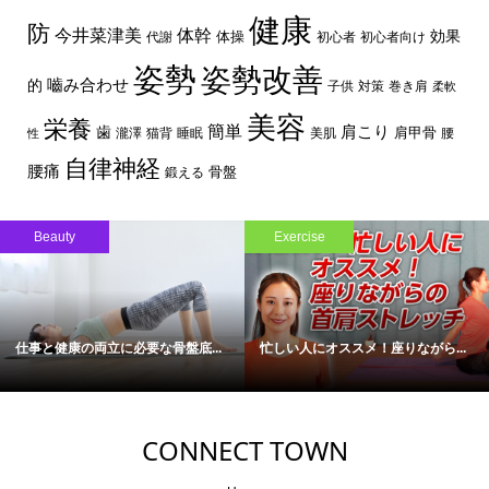
健康
防
体幹
今井菜津美
効果
体操
代謝
初心者
初心者向け
姿勢
姿勢改善
嚙み合わせ
的
子供
対策
巻き肩
柔軟
美容
栄養
簡単
歯
肩こり
肩甲骨
瀧澤
猫背
睡眠
美肌
腰
性
自律神経
腰痛
骨盤
鍛える
Beauty
Exercise
仕事と健康の両立に必要な骨盤底...
忙しい人にオススメ！座りながら...
CONNECT TOWN