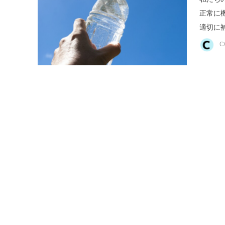
正常に
適切に補
C