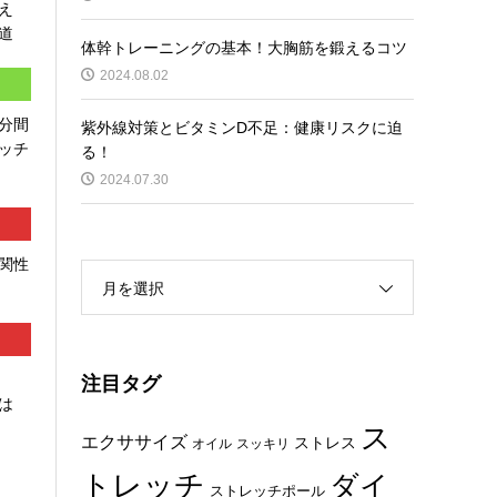
え
道
体幹トレーニングの基本！大胸筋を鍛えるコツ
2024.08.02
分間
紫外線対策とビタミンD不足：健康リスクに迫
ッチ
る！
2024.07.30
関性
月を選択
注目タグ
は
ス
エクササイズ
ストレス
オイル
スッキリ
トレッチ
ダイ
ストレッチポール