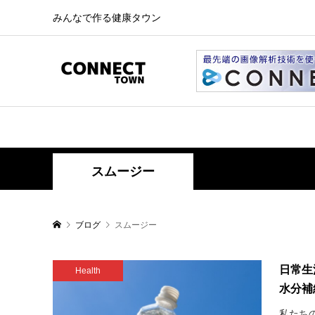
みんなで作る健康タウン
スムージー
ブログ
スムージー
日常生
Health
水分補
私たち