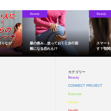
Beauty
Beauty
座りなが
膝の痛み…放っておくと歩行困
スマート
難になる恐れも!?
す？顎関
カテゴリー
Beauty
CONNECT PROJECT
Exercise
Foods
Health