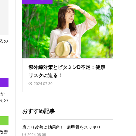
るの
紫外線対策とビタミンD不足：健康
リスクに迫る！
2024.07.30
トが
その
おすすめ記事
肩こり改善に効果的♪ 肩甲骨をスッキリ
改善
2024.08.09