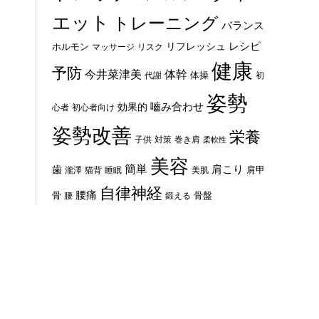
エット
トレーニング
バランス
レシピ
リフレッシュ
ホルモン
マッサージ
リスク
健康
予防
体幹
今井菜津美
体操
代謝
初
姿勢
嚙み合わせ
効果的
心者
初心者向け
姿勢改善
栄養
子供
対策
巻き肩
柔軟性
美容
簡単
歯
肩こり
肩甲
瀧澤
猫背
睡眠
美肌
自律神経
腰痛
骨
骨盤
腰
鍛える