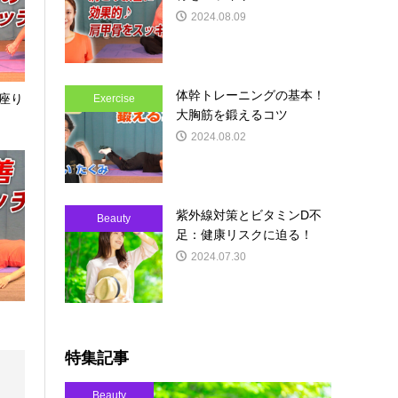
2024.08.09
体幹トレーニングの基本！
座り
Exercise
大胸筋を鍛えるコツ
2024.08.02
紫外線対策とビタミンD不
Beauty
足：健康リスクに迫る！
2024.07.30
特集記事
Beauty