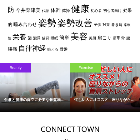
健康
防
体幹
今井菜津美
効果
体操
代謝
初心者
初心者向け
姿勢
姿勢改善
嚙み合わせ
的
子供
対策
巻き肩
柔軟
美容
栄養
簡単
歯
肩こり
肩甲骨
瀧澤
猫背
睡眠
美肌
腰
性
自律神経
腰痛
骨盤
鍛える
Beauty
Exercise
仕事と健康の両立に必要な骨盤底...
忙しい人にオススメ！座りながら...
CONNECT TOWN