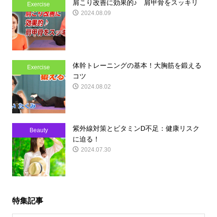
肩こり改善に効果的♪ 肩甲骨をスッキリ
Exercise
2024.08.09
体幹トレーニングの基本！大胸筋を鍛える
Exercise
コツ
2024.08.02
紫外線対策とビタミンD不足：健康リスク
Beauty
に迫る！
2024.07.30
特集記事